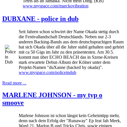
Tetris als an Jamaika. Nicht mein Ding. (KB)
www.myspace.com/marckovibration
DUBXANE - police in dub
Seit Jahren schon schwirrt der Name Okada stetig durch
die Festivallandschaft Deutschlands. Neben nur 2-3
anderen Backing-Bands aus dem deutschsprachigen Raum
hat sich Okada über all die Jahre stabil gehalten und gehört
mit ca 50 Gigs im Jahr zu den präsentesten. Am 30.5.
kommt nun über ECHO BEACH das in Szene-Kreisen
stark erwartete Debut-Album der Kölner unter dem
Projekt-Namen "duXanne (backed by okada)".
www.myspace.com/policeindub
Read more ...
MARLENE JOHNSON - my typ o
smoove
Marlene Johnson ist schon längst kein Geheimtipp mehr,
denn nach dem Erfolg der "Runaway" Ep feat Jah Meek,
Ward 21, Marlon B und Tricky Chris, sowie einigen