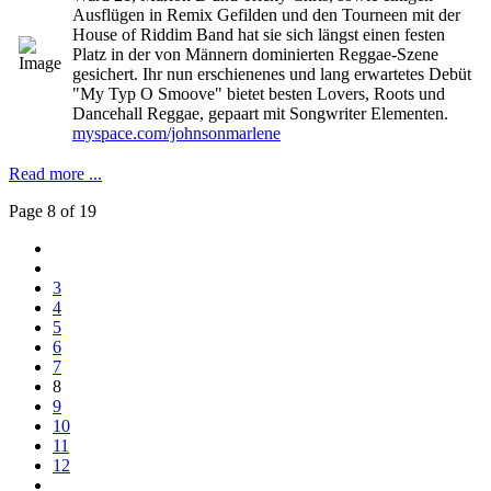
Ausflügen in Remix Gefilden und den Tourneen mit der
House of Riddim Band hat sie sich längst einen festen
Platz in der von Männern dominierten Reggae-Szene
gesichert. Ihr nun erschienenes und lang erwartetes Debüt
"My Typ O Smoove" bietet besten Lovers, Roots und
Dancehall Reggae, gepaart mit Songwriter Elementen.
myspace.com/johnsonmarlene
Read more ...
Page 8 of 19
3
4
5
6
7
8
9
10
11
12