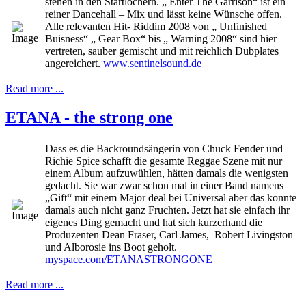
stehen in den Startlöchern. „ Enter The Garrison“ ist ein
reiner Dancehall – Mix und lässt keine Wünsche offen.
Alle relevanten Hit- Riddim 2008 von „ Unfinished
Buisness“ „ Gear Box“ bis „ Warning 2008“ sind hier
vertreten, sauber gemischt und mit reichlich Dubplates
angereichert.
www.sentinelsound.de
Read more ...
ETANA - the strong one
Dass es die Backroundsängerin von Chuck Fender und
Richie Spice schafft die gesamte Reggae Szene mit nur
einem Album aufzuwühlen, hätten damals die wenigsten
gedacht. Sie war zwar schon mal in einer Band namens
„Gift“ mit einem Major deal bei Universal aber das konnte
damals auch nicht ganz Fruchten. Jetzt hat sie einfach ihr
eigenes Ding gemacht und hat sich kurzerhand die
Produzenten Dean Fraser, Carl James, Robert Livingston
und Alborosie ins Boot geholt.
myspace.com/ETANASTRONGONE
Read more ...