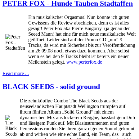
PETER FOX - Hunde Tauben Stadtaffen
Ein musikalischer Orgasmus! Nun könnte ich guten
Gewissens die Review abschicken, denn es ist alles
gesagt! Peter Fox aka Pierre Baigorry (ja genau der
Seeed Mann) hat eine für mich neue musikalische Welt
geöffnet. Leider sind auf der Promo CD „nur“ 9
Tracks, da wird mit Sicherheit bis zur Veröffentlichung
am 26.09.08 noch etwas dazu kommen. Aber selbst
wenn es bei den 9 Tracks bleibt ist bereits ein neuer
Meilenstein gelegt.
www.perterfox.de
Read more ...
BLACK SEEDS - solid ground
Die zehnköpfige Combo The Black Seeds aus der
neuseeländischen Hauptstadt Wellington trumpfen auf
ihrem fünften Album „Solid Ground“ mit einem
dynamischen Mix aus lockerem Reggae, basslastigem Dub
und lässigem Funk auf. Mit Blasinstrumenten und guten
Percussions runden Sie ihren ganz eigenen Sound gekonnt
ab und wirken wie eine echte Band, ein Team, das –auch