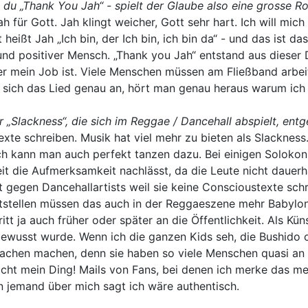
t du „Thank You Jah“ - spielt der Glaube also eine grosse Rol
h für Gott. Jah klingt weicher, Gott sehr hart. Ich will mic
 heißt Jah „Ich bin, der Ich bin, ich bin da“ - und das ist d
r und positiver Mensch. „Thank you Jah“ entstand aus diese
 mein Job ist. Viele Menschen müssen am Fließband arbeit
sich das Lied genau an, hört man genau heraus warum ich 
r „Slackness“, die sich im Reggae / Dancehall abspielt, en
exte schreiben. Musik hat viel mehr zu bieten als Slacknes
ch kann man auch perfekt tanzen dazu. Bei einigen Solokon
it die Aufmerksamkeit nachlässt, da die Leute nicht dauerha
t gegen Dancehallartists weil sie keine Conscioustexte sch
feststellen müssen das auch in der Reggaeszene mehr Babylo
itt ja auch früher oder später an die Öffentlichkeit. Als Kü
 bewusst wurde. Wenn ich die ganzen Kids seh, die Bushido
e Sachen machen, denn sie haben so viele Menschen quasi an 
nicht mein Ding! Mails von Fans, bei denen ich merke das m
 jemand über mich sagt ich wäre authentisch.