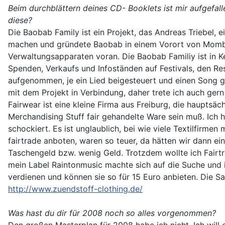
Beim durchblättern deines CD- Booklets ist mir aufgefal
diese?
Die Baobab Family ist ein Projekt, das Andreas Triebel, e
machen und gründete Baobab in einem Vorort von Mombasa
Verwaltungsapparaten voran. Die Baobab Familiy ist in Ke
Spenden, Verkaufs und Infoständen auf Festivals, den Re
aufgenommen, je ein Lied beigesteuert und einen Song g
mit dem Projekt in Verbindung, daher trete ich auch ge
Fairwear ist eine kleine Firma aus Freiburg, die haupts
Merchandising Stuff fair gehandelte Ware sein muß. Ich 
schockiert. Es ist unglaublich, bei wie viele Textilfirme
fairtrade anboten, waren so teuer, da hätten wir dann ei
Taschengeld bzw. wenig Geld. Trotzdem wollte ich Fairtr
mein Label Raintonmusic machte sich auf die Suche und i
verdienen und können sie so für 15 Euro anbieten. Die S
http://www.zuendstoff-clothing.de/
Was hast du dir für 2008 noch so alles vorgenommen?