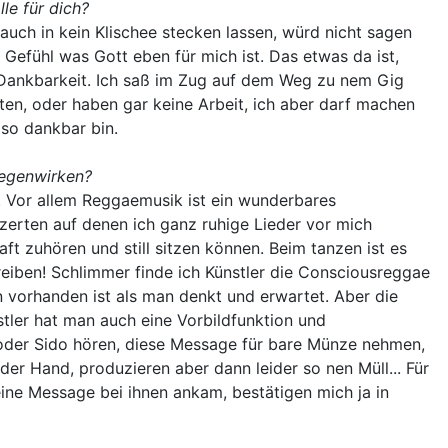
le für dich?
h auch in kein Klischee stecken lassen, würd nicht sagen
as Gefühl was Gott eben für mich ist. Das etwas da ist,
r Dankbarkeit. Ich saß im Zug auf dem Weg zu nem Gig
en, oder haben gar keine Arbeit, ich aber darf machen
so dankbar bin.
tgegenwirken?
s. Vor allem Reggaemusik ist ein wunderbares
zerten auf denen ich ganz ruhige Lieder vor mich
ft zuhören und still sitzen können. Beim tanzen ist es
reiben! Schlimmer finde ich Künstler die Consciousreggae
n vorhanden ist als man denkt und erwartet. Aber die
nstler hat man auch eine Vorbildfunktion und
 oder Sido hören, diese Message für bare Münze nehmen,
der Hand, produzieren aber dann leider so nen Müll... Für
eine Message bei ihnen ankam, bestätigen mich ja in