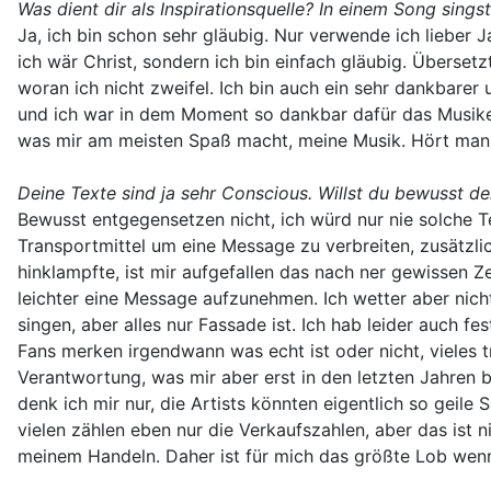
Was dient dir als Inspirationsquelle? In einem Song sings
Ja, ich bin schon sehr gläubig. Nur verwende ich lieber Ja
ich wär Christ, sondern ich bin einfach gläubig. Übersetzt
woran ich nicht zweifel. Ich bin auch ein sehr dankbare
und ich war in dem Moment so dankbar dafür das Musiker
was mir am meisten Spaß macht, meine Musik. Hört man 
Deine Texte sind ja sehr Conscious. Willst du bewusst de
Bewusst entgegensetzen nicht, ich würd nur nie solche T
Transportmittel um eine Message zu verbreiten, zusätzli
hinklampfte, ist mir aufgefallen das nach ner gewissen Ze
leichter eine Message aufzunehmen. Ich wetter aber nich
singen, aber alles nur Fassade ist. Ich hab leider auch 
Fans merken irgendwann was echt ist oder nicht, vieles tr
Verantwortung, was mir aber erst in den letzten Jahren
denk ich mir nur, die Artists könnten eigentlich so geil
vielen zählen eben nur die Verkaufszahlen, aber das ist 
meinem Handeln. Daher ist für mich das größte Lob wenn