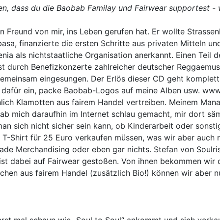
len, dass du die Baobab Familay und Fairwear supportest - 
in Freund von mir, ins Leben gerufen hat. Er wollte Strasse
, finanzierte die ersten Schritte aus privaten Mitteln un
nia als nichtstaatliche Organisation anerkannt. Einen Teil
st durch Benefizkonzerte zahlreicher deutscher Reggaemusi
emeinsam eingesungen. Der Erlös dieser CD geht komplett 
rn dafür ein, packe Baobab-Logos auf meine Alben usw. ww
ächlich Klamotten aus fairem Handel vertreiben. Meinem Man
hab mich daraufhin im Internet schlau gemacht, mir dort säm
n man sich nicht sicher sein kann, ob Kinderarbeit oder sons
n T-Shirt für 25 Euro verkaufen müssen, was wir aber auch n
ade Merchandising oder eben gar nichts. Stefan von Soulri
st dabei auf Fairwear gestoßen. Von ihnen bekommen wir die
achen aus fairem Handel (zusätzlich Bio!) können wir aber 