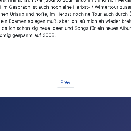
 erst mal schaun wie „Soul to Soul“ ankommt und sich verka
 und im Gespräch ist auch noch eine Herbst- / Wintertour 
ochen Urlaub und hoffe, im Herbst noch ne Tour auch durc
 ein Examen ablegen muß, aber ich laß mich eh wieder breit
r, da ich schon zig neue Ideen und Songs für ein neues Alb
ächtig gespannt auf 2008!
Prev