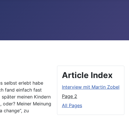
Article Index
s selbst erlebt habe
Interview mit Martin Zobel
h fand einfach fast
Page 2
 später meinen Kindern
so, oder? Meiner Meinung
All Pages
a change“, zu