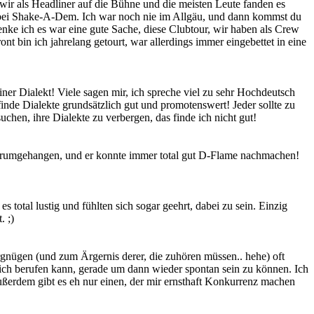
n wir als Headliner auf die Bühne und die meisten Leute fanden es
äu bei Shake-A-Dem. Ich war noch nie im Allgäu, und dann kommst du
enke ich es war eine gute Sache, diese Clubtour, wir haben als Crew
t bin ich jahrelang getourt, war allerdings immer eingebettet in eine
iner Dialekt! Viele sagen mir, ich spreche viel zu sehr Hochdeutsch
finde Dialekte grundsätzlich gut und promotenswert! Jeder sollte zu
chen, ihre Dialekte zu verbergen, das finde ich nicht gut!
n rumgehangen, und er konnte immer total gut D-Flame nachmachen!
 total lustig und fühlten sich sogar geehrt, dabei zu sein. Einzig
. ;)
ergnügen (und zum Ärgernis derer, die zuhören müssen.. hehe) oft
mich berufen kann, gerade um dann wieder spontan sein zu können. Ich
 Außerdem gibt es eh nur einen, der mir ernsthaft Konkurrenz machen