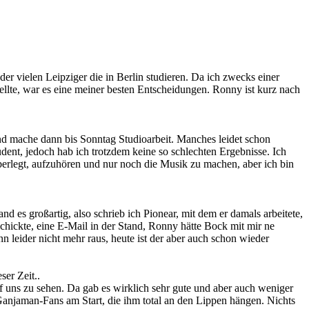
r vielen Leipziger die in Berlin studieren. Da ich zwecks einer
tellte, war es eine meiner besten Entscheidungen. Ronny ist kurz nach
nd mache dann bis Sonntag Studioarbeit. Manches leidet schon
dent, jedoch hab ich trotzdem keine so schlechten Ergebnisse. Ich
erlegt, aufzuhören und nur noch die Musik zu machen, aber ich bin
es großartig, also schrieb ich Pionear, mit dem er damals arbeitete,
schickte, eine E-Mail in der Stand, Ronny hätte Bock mit mir ne
leider nicht mehr raus, heute ist der aber auch schon wieder
er Zeit..
f uns zu sehen. Da gab es wirklich sehr gute und aber auch weniger
Ganjaman-Fans am Start, die ihm total an den Lippen hängen. Nichts