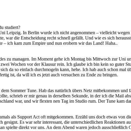
u studiert?
i Leipzig. In Berlin wurde ich nicht angenommen – vielleicht wegen de
e, war die Entscheidung recht schnell gefällt. Und wie es sich herauss
te – ich kam zum Empire und nun erobern wir das Land! Haha..
beides zu managen. Im Moment gehe ich Montag bis Mittwoch zur Uni u
 zwei Wochen vor der Klausur rein. Ich glaube ich bin kein so guter Stu
ich da so einfach durchmogeln kann, hehe. Ich hab auch schon mal üb
ertig ist, da will ich es jetzt auch versuchen zu Ende zu bringen.
it dem Sommer Tune. Hab das natürlich übers Netz mitbekommen und fand 
lte, schrieb er mir genau in derselben Sekunde, in der ich die Mail ab
chland war, und wir flexten nen Tag im Studio rum. Der Tune kam dann 
als als Support Act oft mitgekommen. Erzähl uns doch etwas von dies
gesignt. Es war sehr interessant, die unterschiedlichen Reaktionen au
man spielte direkt vor uns. An dem Abend waren jedoch ausschließlich 