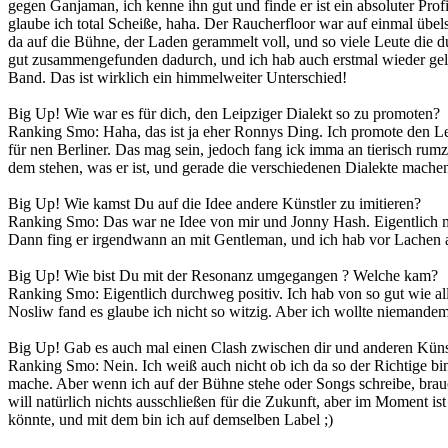
gegen Ganjaman, ich kenne ihn gut und finde er ist ein absoluter Prof
glaube ich total Scheiße, haha. Der Raucherfloor war auf einmal üb
da auf die Bühne, der Laden gerammelt voll, und so viele Leute die d
gut zusammengefunden dadurch, und ich hab auch erstmal wieder gelernt
Band. Das ist wirklich ein himmelweiter Unterschied!
Big Up! Wie war es für dich, den Leipziger Dialekt so zu promoten?
Ranking Smo: Haha, das ist ja eher Ronnys Ding. Ich promote den Leipz
für nen Berliner. Das mag sein, jedoch fang ick imma an tierisch rumz
dem stehen, was er ist, und gerade die verschiedenen Dialekte machen
Big Up! Wie kamst Du auf die Idee andere Künstler zu imitieren?
Ranking Smo: Das war ne Idee von mir und Jonny Hash. Eigentlich m
Dann fing er irgendwann an mit Gentleman, und ich hab vor Lachen 
Big Up! Wie bist Du mit der Resonanz umgegangen ? Welche kam?
Ranking Smo: Eigentlich durchweg positiv. Ich hab von so gut wie alle
Nosliw fand es glaube ich nicht so witzig. Aber ich wollte niemandem 
Big Up! Gab es auch mal einen Clash zwischen dir und anderen Küns
Ranking Smo: Nein. Ich weiß auch nicht ob ich da so der Richtige bin
mache. Aber wenn ich auf der Bühne stehe oder Songs schreibe, brauc
will natürlich nichts ausschließen für die Zukunft, aber im Moment is
könnte, und mit dem bin ich auf demselben Label ;)