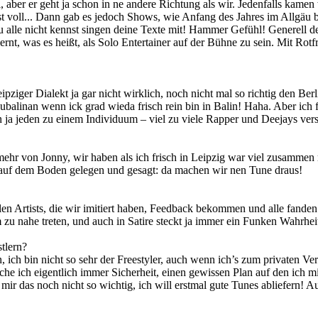
i, aber er geht ja schon in ne andere Richtung als wir. Jedenfalls kame
elst voll... Dann gab es jedoch Shows, wie Anfang des Jahres im Allg
u alle nicht kennst singen deine Texte mit! Hammer Gefühl! Generell d
, was es heißt, als Solo Entertainer auf der Bühne zu sein. Mit Rotfron
iger Dialekt ja gar nicht wirklich, noch nicht mal so richtig den Berl
ubalinan wenn ick grad wieda frisch rein bin in Balin! Haha. Aber ich 
 ja jeden zu einem Individuum – viel zu viele Rapper und Deejays versu
ehr von Jonny, wir haben als ich frisch in Leipzig war viel zusamme
auf dem Boden gelegen und gesagt: da machen wir nen Tune draus!
n Artists, die wir imitiert haben, Feedback bekommen und alle fanden es
zu nahe treten, und auch in Satire steckt ja immer ein Funken Wahrheit
tlern?
, ich bin nicht so sehr der Freestyler, auch wenn ich’s zum privaten V
he ich eigentlich immer Sicherheit, einen gewissen Plan auf den ich 
t mir das noch nicht so wichtig, ich will erstmal gute Tunes abliefern!