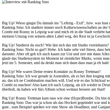
Big Up! Wieso gingst Du damals ins "Leibzig - Exil", bzw. was hast d
Ranking Smo: Ich studiere immer noch Kulturwissenschaften an der Un
Combi mit Ronny in Leipzig war und mich eh in die Stadt verliebt hatt
meinem Umzug von seinem alten Label weg, der Rest ist ja Geschich
Big Up! Studierst du noch? Wie läst sich das mit Studio vereinbaren?
Ranking Smo: Nicht so gut!! Hehe. Ich habe sehr viel Stress, dass 
darunter. Aber oft geh ich auch kaum zur Uni und zerr mir dann Alles
glaub das Studiensystem im Moment ist ziemlicher Murks, wenn man s
jetzt im 5. Semester, und da denkt man sich dann dass man ja eh bald f
Big Up! Wie waren Deine ersten Kontakte zu Ronny Trettman?
Ranking Smo: Ich war gerade in Australien, als es bei ihm losging m
an, das ich ne Combination machen will. Und wie es das Schicksal wol
Combi zu machen! Also kam ich nach Leipzig, als ich wieder in Deuts
überholt, da haben wir fürs Album schon weitaus bessere am Start!
Big Up! Ronny Trettman kam raus wie eine (Hype)Bombe. Du bist dam
Ranking Smo: Das war ja schon als das Heckert gegründet war und ich 
gute.. zum Beispiel spielten wir eine Show als Headliner, und Ganja