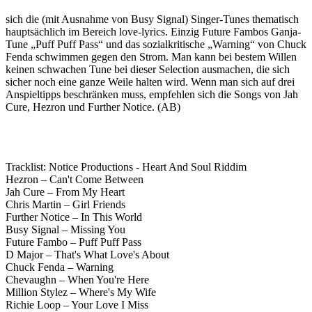
sich die (mit Ausnahme von Busy Signal) Singer-Tunes thematisch
hauptsächlich im Bereich love-lyrics. Einzig Future Fambos Ganja-
Tune „Puff Puff Pass“ und das sozialkritische „Warning“ von Chuck
Fenda schwimmen gegen den Strom. Man kann bei bestem Willen
keinen schwachen Tune bei dieser Selection ausmachen, die sich
sicher noch eine ganze Weile halten wird. Wenn man sich auf drei
Anspieltipps beschränken muss, empfehlen sich die Songs von Jah
Cure, Hezron und Further Notice. (AB)
Tracklist: Notice Productions - Heart And Soul Riddim
Hezron – Can't Come Between
Jah Cure – From My Heart
Chris Martin – Girl Friends
Further Notice – In This World
Busy Signal – Missing You
Future Fambo – Puff Puff Pass
D Major – That's What Love's About
Chuck Fenda – Warning
Chevaughn – When You're Here
Million Stylez – Where's My Wife
Richie Loop – Your Love I Miss