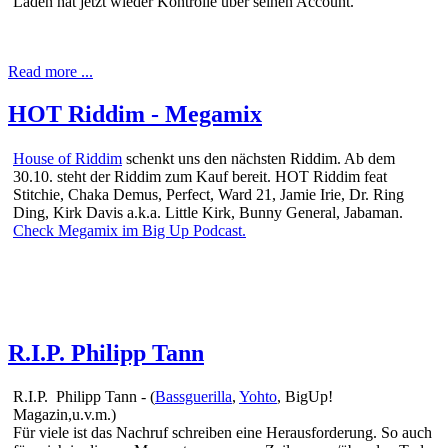
Laden hat jetzt wieder Kontrolle über seinen Account.
Read more ...
HOT Riddim - Megamix
House of Riddim
schenkt uns den nächsten Riddim. Ab dem
30.10. steht der Riddim zum Kauf bereit. HOT Riddim feat
Stitchie, Chaka Demus, Perfect, Ward 21, Jamie Irie, Dr. Ring
Ding, Kirk Davis a.k.a. Little Kirk, Bunny General, Jabaman.
Check Megamix im Big Up Podcast.
R.I.P. Philipp Tann
R.I.P. Philipp Tann - (
Bassguerilla
,
Yohto
, BigUp!
Magazin,u.v.m.)
Für viele ist das Nachruf schreiben eine Herausforderung. So auch